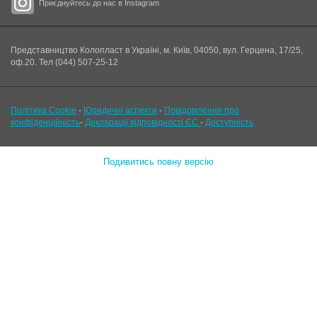
Приєднуйтесь до нас в Instagram
Представництво Колопласт в Україні, м. Київ, 04050, вул. Герцена, 17/25,
оф.20. Тел (044) 507-25-12
Політика Cookie
-
Юридичні аспекти
-
Повідомлення про
конфіденційність
-
Декларації відповідності ЄС
-
Доступність
Подивитись повну версію