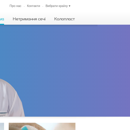
Про нас
Контакти
Вибрати країну
▾
Закрити
ма
Нетримання сечі
Колопласт