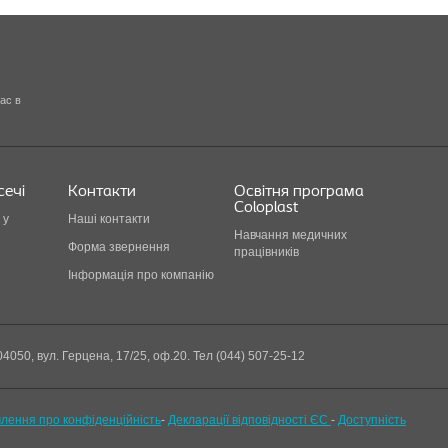
ас в
сечі
Контакти
Освітня програма
Coloplast
 у
Наші контакти
Навчання медичних
Форма звернення
працівників
Інформація про компанію
04050, вул. Герцена, 17/25, оф.20. Тел (044) 507-25-12
лення про конфіденційність
-
Декларації відповідності ЄС
-
Доступність