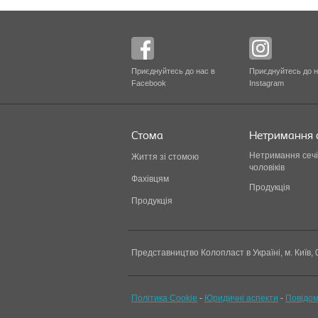
Приєднуйтесь до нас в
Приєднуйтесь до н
Facebook
Instagram
Стома
Нетримання 
Нетримання сечі
Життя зі стомою
чоловіків
Фахівцям
Продукція
Продукція
Представництво Колопласт в Україні, м. Київ, 
Політика Cookie
-
Юридичні аспекти
-
Повідом