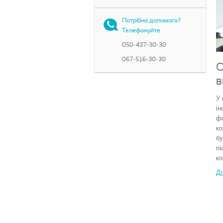
Потрібна допомога?
Телефонуйте
050-437-30-30
067-516-30-30
О
в
У 
ін
ф
ко
бу
пі
ко
Ді