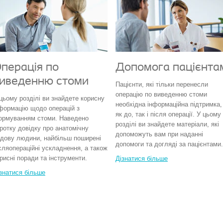
перація по
Допомога пацієнта
иведенню стоми
Пацієнти, які тільки перенесли
операцію по виведенню стоми
цьому розділі ви знайдете корисну
необхідна інформаційна підтримка,
формацію щодо операцій з
як до, так і після операції. У цьому
ормуванням стоми. Наведено
розділі ви знайдете матеріали, які
ротку довідку про анатомічну
допоможуть вам при наданні
дову людини, найбільш поширені
допомоги та догляді за пацієнтами.
сляопераційні ускладнення, а також
рисні поради та інструменти.
Дізнатися більше
знатися більше