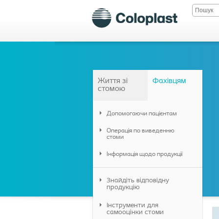
Життя зі
Фахівцям
стомою
Допомогаючи пацієнтам
Операція по виведенню
стоми
Інформація щодо продукції
Знайдіть відповідну
продукцію
Інструменти для
самооцінки стоми