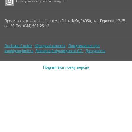
Приєднуйтесь до нас в Instagram
Представництво Колопласт в Україні, м. Київ, 04050, вул. Герцена, 17/25,
оф.20. Тел (044) 507-25-12
Політика Cookie
-
Юридичні аспекти
-
Повідомлення про
конфіденційність
-
Декларації відповідності ЄС
-
Доступність
Подивитись повну версію