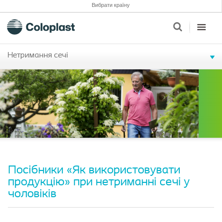
Вибрати країну
Нетримання сечі
Посібники «Як використовувати
продукцію» при нетриманні сечі у
чоловіків