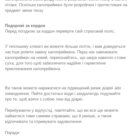
літака
.
Оскільки
калоприймачі були розроблені і протестовані на
предмет зміни тиску
Подорожі за кордон
Перед
поїздкою
за
кордон
перевірте
свій
страховий
поліс
,
У теплішому кліматі ви можете більше потіти, і вам доведеться
частіше робити заміну калоприймача. Перш ніж замінювати
калоприймач на новий, переконайтесь, що шкіра навколо стоми
суха, для того щоб забезпечити надійне і герметичне
приклеювання калоприймача.
Ви також можете наражатися на підвищений ризик діареї або
зневоднення.
Пийте
достатньо
води і
заздалегідь
подумайте
про те, щоб
в
зяти з собою ліки від діареї.
Перебуваючи у відпустці, пам'ятайте, що ви все ще можете
займатися тими самими справами, що й раніше, а також
відпочивати
та отримувати задоволення.
Поради: