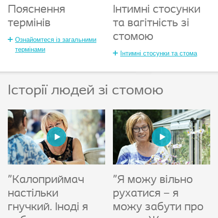
Пояснення
Інтимні стосунки
термінів
та вагітність зі
стомою
Ознайомтеся із загальними
термінами
Інтимні стосунки та стома
Історії людей зі стомою
"Калоприймач
"Я можу вільно
настільки
рухатися – я
гнучкий. Іноді я
можу забути про