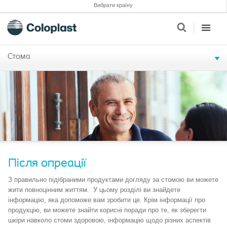
Вибрати країну
Стома
Після опреації
З правил
ьно підібраними продуктами догляду за стомою ви можете
жити повноцінним життям.
У цьому розділі ви знайдете
інформацію, яка допоможе вам зробити це.
Крім інформації про
продук
цію
, ви
можете
знай
ти
корисні поради про те, як зберегти
шкіри
навколо стоми здоровою
,
інформацію щодо різних
аспект
ів