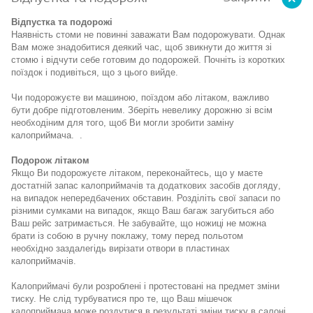
Відпустка та подорожі
Наявність стоми не повинн
і
заважати
В
ам подорожувати.
Однак
В
ам може знадобитися деякий час, щоб звикнути до
життя зі
стом
ю
і відчути себе готовим до подорож
ей
.
Почніть із коротких
поїздок і подивіться, що з цього вийде.
Чи подорожуєте ви машиною, поїздом або літаком, важливо
бути добре підготовленим. Зберіть невелику дорожню зі всім
необходіним для того, щоб Ви могли зробити заміну
калоприймача.
.
Подорож літаком
Якщо
Ви подорожуєте літаком
, переконайтес
ь
, що у
маєте
достатн
ій
запас
калоприймачів та додаткових засобів догляду
,
на випадок непередбачених обставин.
Розділіть свої запаси
по
різними сумками на випадок, якщо
В
аш багаж загубиться або
В
аш рейс затримається.
Не забувайте, що ножиці не можна
брати із собою в ручну поклажу, тому перед польотом
необхідно заздалегідь вирізати отвори в пластинах
калоприймачів.
Калоприймачі були розроблені і протестовані на предмет зміни
тиску. Не слід
турбу
ватися
про те, що
В
аш
мішечок
калоприймача може роздутися в
результат
і
змін
и
тиску в салоні