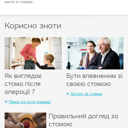
життя зі стомою.
Корисно знати
Як виглядає
Бути впевненим зі
стома після
своєю стомою
операції ?
Догляд за стомою
Перші дні після операції
Правильний догляд за
стомою