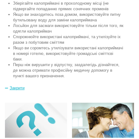
Зберігайте калоприймачі в прохолодному місці (не
підвергайте попаданню прямих сонячних променів
Якщо ви знаходитесь поза домом, використовуйте питну
бутильовану воду для заміни калоприймача
Лосьйон для засмаги використовуйте тільки
після
того, як
одягли калоприймач
Спорожнюйте використані калоприймачі, та утилізуйте іх
разом з побутовим сміттям
Якщо ви соромтесь утилізувати використані калоприймачі
в номері готелю, використовуйте громадські сміттєві
баки.
Перш ніж вирушити у відпустку,
заздалегідь
дізнайтеся,
де можна отримати професійну медичну допомогу в
пункті
вашого
призначення.
Закрити