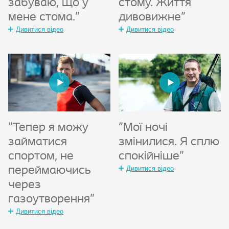
забуваю, що у
стому. Життя
мене стома."
дивовижне"
Дивитися відео
Дивитися відео
"Тепер я можу
"Мої ночі
займатися
змінилися. Я сплю
спортом, не
спокійніше"
переймаючись
Дивитися відео
через
газоутворення"
Дивитися відео