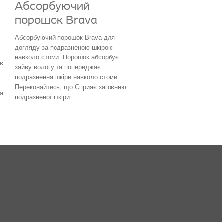
Абсорбуючий
порошок Brava
Абсорбуючий порошок Brava для
догляду за подразненою шкірою
навколо стоми. Порошок абсорбує
ює
зайву вологу та попереджає
подразнення шкіри навколо стоми.
ж
Переконайтесь, що Сприяє загоєнню
а.
подразненої шкіри.