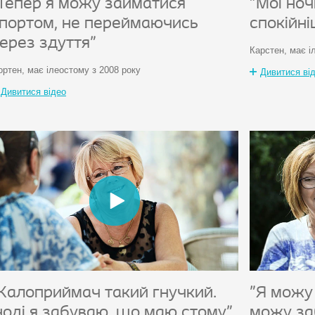
Тепер я можу займатися
"Мої ноч
портом, не переймаючись
спокійн
ерез здуття"
Карстен, має і
ртен, має ілеостому з 2008 року
Дивитися ві
Дивитися відео
Калоприймач такий гнучкий.
"Я можу 
ноді я забуваю, що маю стому"
можу за