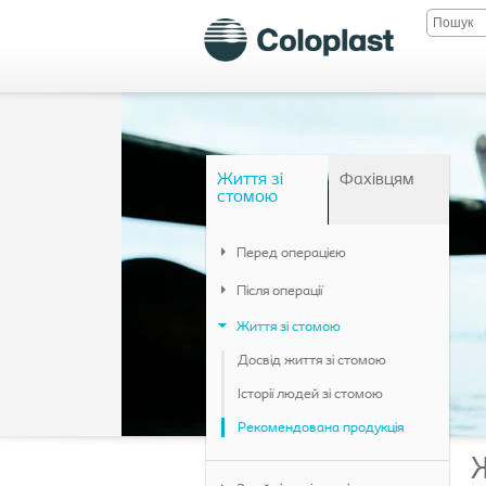
Життя зі
Фахівцям
стомою
Перед операцією
Після операції
Життя зі стомою
Досвід життя зі стомою
Історії людей зі стомою
Рекомендована продукція