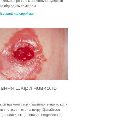
я більше про те, як правильно підібрати
що підходить саме вам.
айкращий калоприймач
ення шкіри навколо
іри навколо стоми зазвичай виникає коли
ння потрапляють на шкіру. Дізнайтеся
 що робити, якщо виникло подразнення