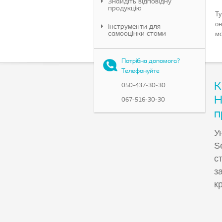
Знайдіть відповідну
продукцію
Ту
он
Інструменти для
самооцінки стоми
мо
Потрібна допомога?
Телефонуйте
К
050-437-30-30
Н
067-516-30-30
п
У
S
с
з
к