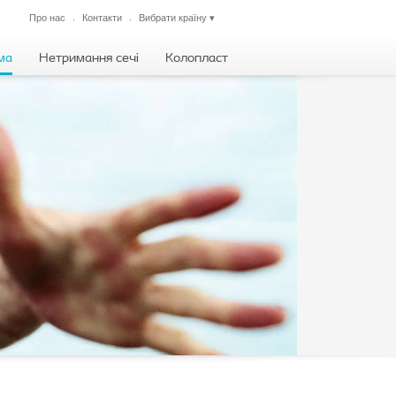
Про нас
Контакти
Вибрати країну
▾
Закрити
ма
Нетримання сечі
Колопласт