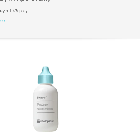
му з 1975 року
део