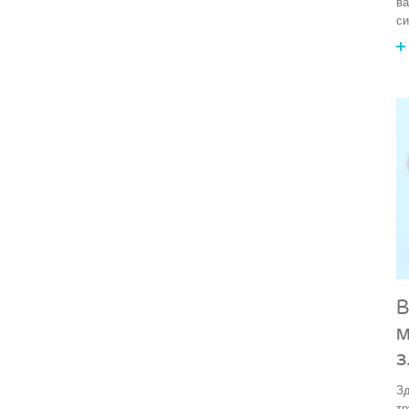
ва
си
В
м
з
Зд
тр