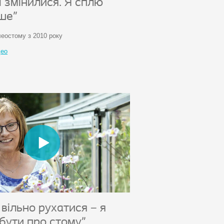
і змінилися. Я сплю
іше"
леостому з 2010 року
део
вільно рухатися – я
бути про стому"