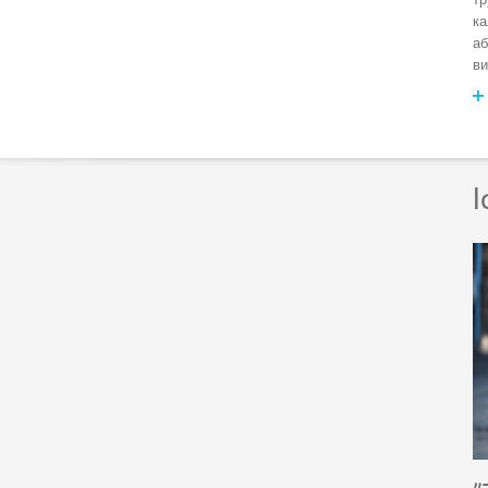
ка
аб
ви
І