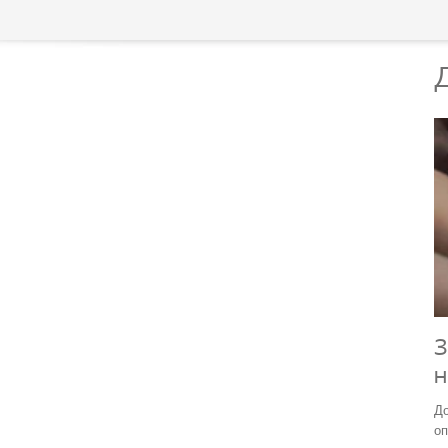
З
До
оп