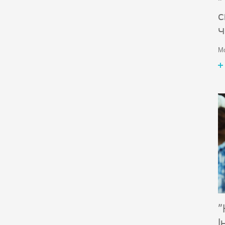
"
с
ч
Мо
"
І