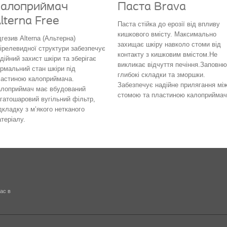
алоприймач
Паста Brava
lterna Free
Паста стійка до ерозії від впливу
кишкового вмісту. Максимально
гезив Alterna (Альтерна)
захищає шкіру навколо стоми від
ірелевидної структури забезпечує
контакту з кишковим вмістом.Не
дійний захист шкіри та зберігає
викликає відчуття печіння.Заповн
рмальний стан шкіри під
глибокі складки та зморшки.
астиною калоприймача.
Забезпечує надійне прилягання мі
алоприймач має вбудований
стомою та пластиною калоприймач
гатошаровий вугільний фільтр,
дкладку з м’якого нетканого
теріалу.
ас в