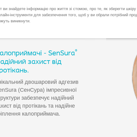
т ви знайдете інформацію про життя зі стомою, про те, як зберегти шкір
лайн-інструменти для забезпечення того, щоб у ви обрали потрібний про
жуть виникнути.
®
алоприймачі - SenSura
адійний захист від
ротікань.
нікальний двошаровий адгезив
enSura (СенСура) імпресивної
труктури забезпечує надійний
ахист від протікань та надійне
ріплення калоприймача.