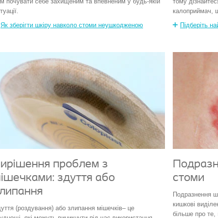
м почувати себе захищеним та впевненим у будь-якій
тому дізнайтес
туації.
калоприймач, 
Як зберігти шкіру навколо стоми неушкодженою
Підберіть н
ирішення проблем з
Подразн
ішечками: здуття або
стоми
липання
Подразнення шк
кишкові виділе
уття (роздування) або злипання мішечків– це
більше про те,
уднощі, які можуть виникнути під час використання