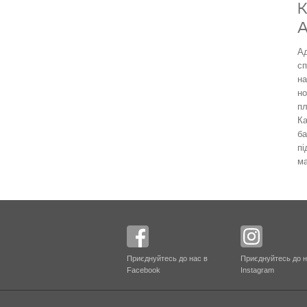
К
A
Ад
сп
на
но
пл
К
ба
пі
ма
Приєднуйтесь до нас в
Приєднуйтесь до н
Facebook
Instagram