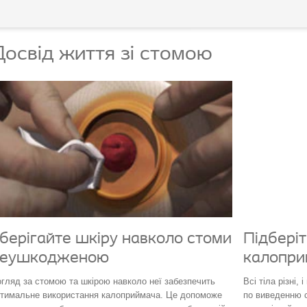
Досвід життя зі стомою
берігайте шкіру навколо стоми
Підбері
неушкодженою
калопри
гляд за стомою та шкірою навколо неї забезпечить
Всі тіла різні,
тимальне використання калоприймача. Це допоможе
по виведенню с