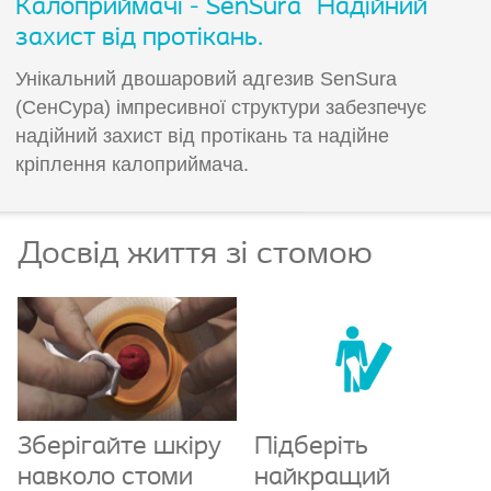
®
Калоприймачі - SenSura
Надійний
захист від протікань.
Унікальний двошаровий адгезив SenSura
(СенСура) імпресивної структури забезпечує
надійний захист від протікань та надійне
кріплення калоприймача.
Досвід життя зі стомою
Зберігайте шкіру
Підберіть
навколо стоми
найкращий