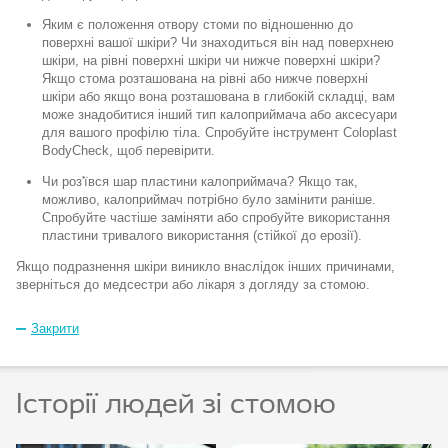
Яким є положення отвору стоми по відношенню до
поверхні вашої шкіри?
Чи знаходиться він над поверхнею
шкіри, на рівні поверхні шкіри чи нижче поверхні шкіри?
Якщо стома розташована на рівні або нижче поверхні
шкіри або якщо вона розташована в глибокій складці, вам
може знадобитися інший тип калоприймача або аксесуари
для вашого профілю тіла.
Спробуйте інструмент Coloplast
BodyCheck, щоб перевірити.
Чи роз'ївся шар пластини калоприймача?
Якщо так,
можливо, калоприймач потрібно було замінити раніше.
Спробуйте частіше заміняти або спробуйте використання
пластини тривалого використання (стійкої до ерозії).
Якщо подразнення шкіри
виникло внаслідок інших п
ричинами,
зверніться до медсестри або лікаря з догляду за стомою.
Закрити
Історії людей зі стомою