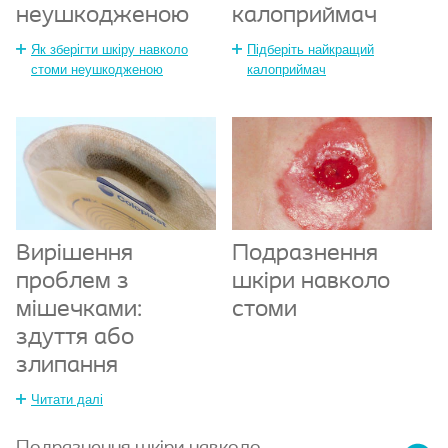
неушкодженою
калоприймач
Як зберігти шкіру навколо
Підберіть найкращий
стоми неушкодженою
калоприймач
Вирішення
Подразнення
проблем з
шкіри навколо
мішечками:
стоми
здуття або
злипання
Читати далі