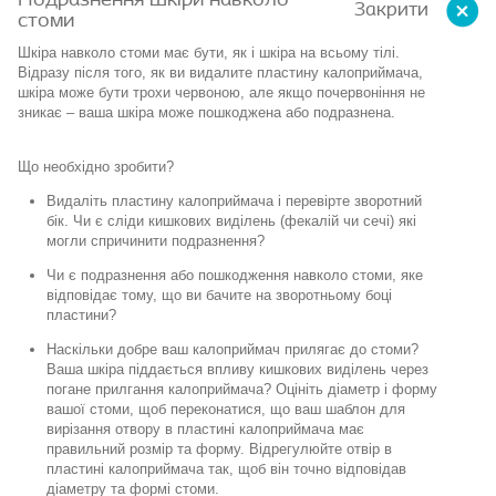
Подразнення шкіри навколо
Закрити
стоми
Шкіра навколо стоми має бути, як
і шкіра
на всьому
тілі.
Відразу після того, як ви видалите
пластину калоприймача
,
шкіра
може бути трохи
червоною,
але якщо
почервоніння
не
зник
ає – ваша
шкіра
може
пошкоджена
або подразнена.
Що необхідно зробити?
Видаліть пластину калоприймача і перевірте зворотний
бік.
Чи є сліди кишкових виділень (фекалій чи сечі) які
могли спричинити подразнення?
Чи є подразнення або пошкодження навколо стоми, яке
відповідає тому, що ви бачите на зворотньому боці
пластини?
Наскільки добре ваш калоприймач прилягає до стоми?
Ваша шкіра піддається впливу кишкових виділень через
погане прилгання калоприймача?
Оцініть діаметр і форму
вашої стоми, щоб переконатися, що ваш шаблон для
вирізання отвору в пластині калоприймача має
правильний розмір та форму.
Відрегулюйте отвір в
пластині калоприймача так, щоб він точно відповідав
діаметру та формі стоми.