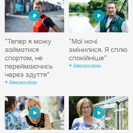
"Тепер я можу
"Мої ночі
займатися
змінилися. Я сплю
спортом, не
спокійніше"
переймаючись
Дивитися відео
через здуття"
Дивитися відео