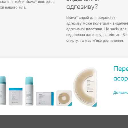
®
астичні тейпи Brava
повторює
адгезиву?
хи вашого тіла.
®
Brava
спрей для видалення
адгезиву може полегшити видален
адгезивної пластини. Це засіб для
видалення адгезиву, не містить бе
спирту, та має м’яке розпилення.
Пере
асор
Дізнати