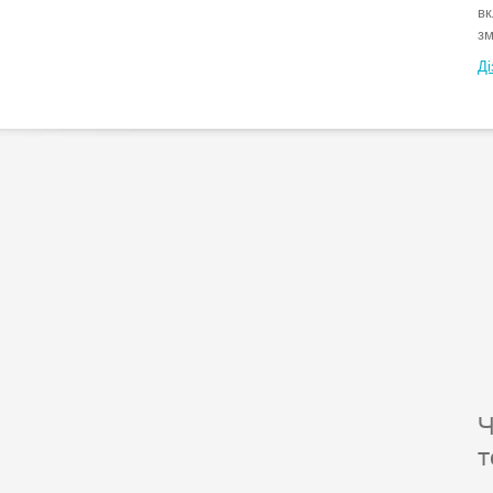
вк
зм
Ді
Ч
т