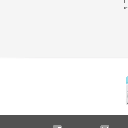
Ел
ру