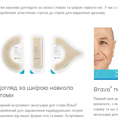
же важливо доглядати за своєю стомою та шкірою навколо неї.
У нас є 
зроблених еластичних стрічок до спреїв для видалення адгезиву.
огляд за шкірою навколо
®
Brava
п
томи
Перший крок д
визначити, з я
®
рокий асортимент аксесуарів для стоми Brava
справу та що ї
зроблений для задоволення індивідуальних потреб,
аксесуарів доп
залежно від вашої форми тіла та вимог. Асортимент