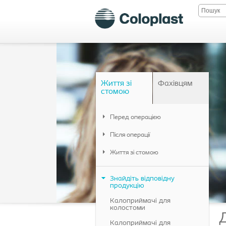
Життя зі
Фахівцям
стомою
Перед операцією
Після операції
Життя зі стомою
Знайдіть відповідну
продукцію
Калоприймачі для
колостоми
Калоприймачі для