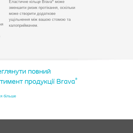
®
Еластичне кільце Brava
може
зменшити ризик протікання, оскільки
може створити додаткове
ущільнення між вашою стомою та
ня
калоприймачем.
з
глянути повний
®
тимент продукції Brava
ся більше