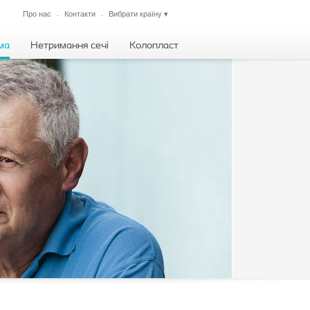
Про нас
Контакти
Вибрати країну
▾
Закрити
ма
Нетримання сечі
Колопласт