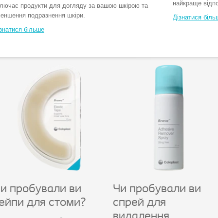
найкраще відп
лючає продукти для догляду за вашою шкірою та
еншення подразнення шкіри.
Дізнатися біль
знатися більше
и пробували ви
Чи пробували ви
ейпи для стоми?
спрей для
видалення