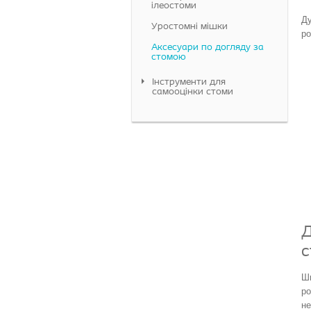
ілеостоми
Ду
Уростомні мішки
ро
Аксесуари по догляду за
стомою
Інструменти для
самооцінки стоми
Д
с
Ши
ро
не